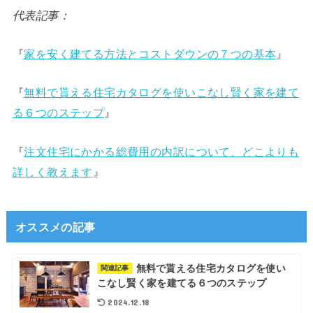
代表記事：
『
家を安く建てる方法とコストダウンの７つの基本
』
『
無料で貰える住宅カタログを使いこなし賢く家を建て
る６つのステップ
』
『
注文住宅にかかる総費用の内訳について、どこよりも
詳しく教えます
』
オススメの記事
無料で貰える住宅カタログを使い
関連記事
こなし賢く家を建てる６つのステップ
2024.12.18