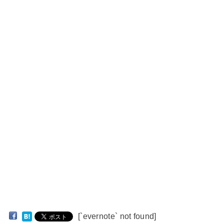
[`evernote` not found]