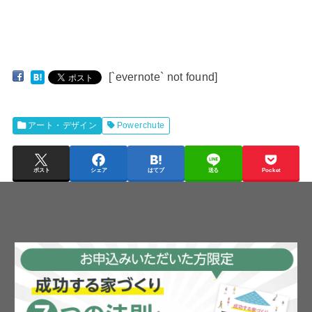
[`evernote` not found]
アート・デザイン
Powerchute
ポスト
シェア
はてブ
送る
Pocket