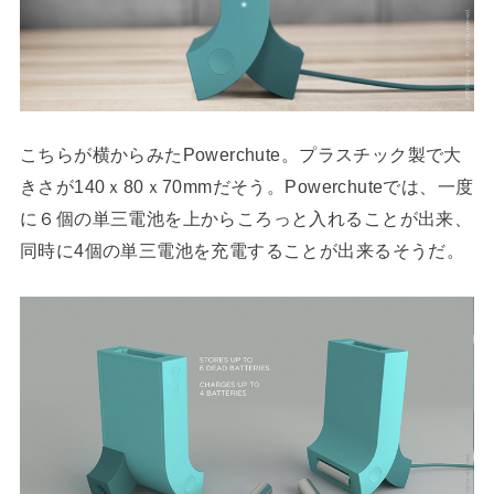
こちらが横からみたPowerchute。プラスチック製で大
きさが140ｘ80ｘ70mmだそう。Powerchuteでは、一度
に６個の単三電池を上からころっと入れることが出来、
同時に4個の単三電池を充電することが出来るそうだ。