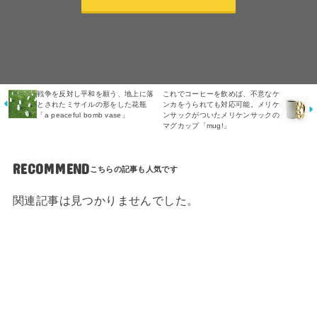
戦争を反対し平和を願う、地上に落
これでコーヒーを飲めば、不意なケ
とされたミサイルの形をした花瓶
ンカをうられても対応可能。メリケ
「a peaceful bomb vase」
ンサックがついたメリケンサックの
マグカップ「mug!」
RECOMMEND
関連記事は見つかりませんでした。