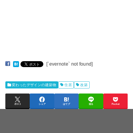
[`evernote` not found]
変わったデザインの建築物
住居
改築
ポスト
シェア
はてブ
送る
Pocket