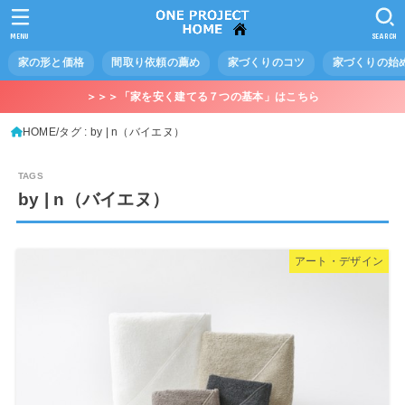
MENU
SEARCH
家の形と価格
間取り依頼の薦め
家づくりのコツ
家づくりの始
＞＞＞「家を安く建てる７つの基本」はこちら
HOME
タグ : by | n（バイエヌ）
by | n（バイエヌ）
アート・デザイン