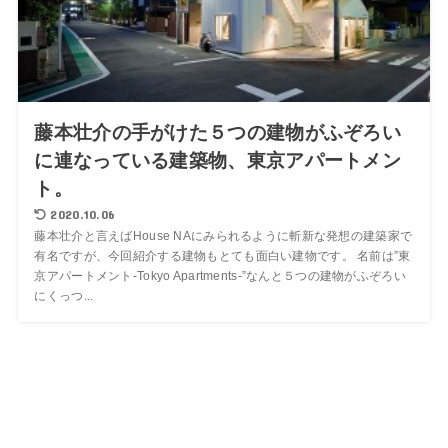
藤本壮介の手がけた５つの建物がふぞろい
に連なっている建築物、東京アパートメン
ト。
2020.10.06
藤本壮介と言えばHouse NAにみられるように斬新な発想の建築家で
有名ですが、今回紹介する建物もとても面白い建物です。 名前は”東
京アパートメント-Tokyo Apartments-”なんと５つの建物がふぞろい
にくっつ...