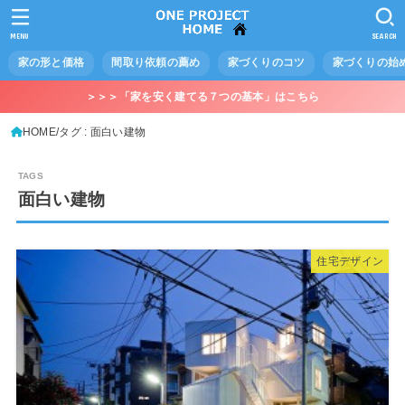
MENU
SEARCH
家の形と価格
間取り依頼の薦め
家づくりのコツ
家づくりの始
＞＞＞「家を安く建てる７つの基本」はこちら
HOME
タグ : 面白い建物
面白い建物
住宅デザイン