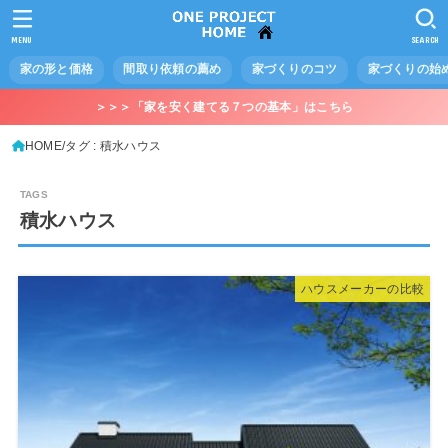
MENU
SEARCH
家の形と価格
間取り依頼の薦め
家づくりのコツ
家づくりの始
＞＞＞「家を安く建てる７つの基本」はこちら
HOME
タグ : 積水ハウス
積水ハウス
ハウスメーカーの比較