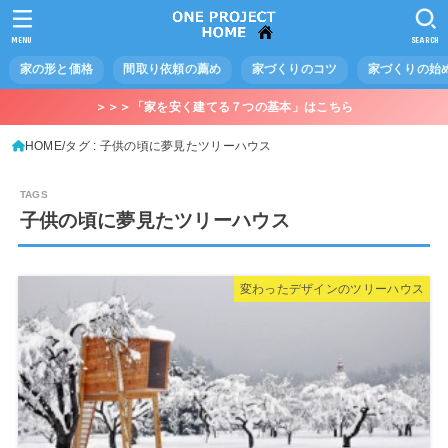
MENU
SEARCH
家の形と価格
間取り依頼の薦め
家づくりのコツ
家づくりの始
＞＞＞「家を安く建てる７つの基本」はこちら
HOME
タグ : 子供の頃に夢見たツリーハウス
子供の頃に夢見たツリーハウス
変わったデザインのツリーハウス