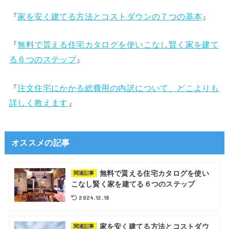
『
家を安く建てる方法とコストダウンの７つの基本
』
『
無料で貰える住宅カタログを使いこなし賢く家を建て
る６つのステップ
』
『
注文住宅にかかる総費用の内訳について、どこよりも
詳しく教えます
』
オススメの記事
無料で貰える住宅カタログを使い
関連記事
こなし賢く家を建てる６つのステップ
2024.12.18
家を安く建てる方法とコストダウ
関連記事