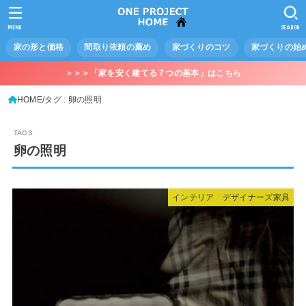
MENU
SEARCH
家の形と価格
間取り依頼の薦め
家づくりのコツ
家づくりの始
＞＞＞「家を安く建てる７つの基本」はこちら
HOME
タグ : 卵の照明
卵の照明
インテリア デザイナーズ家具