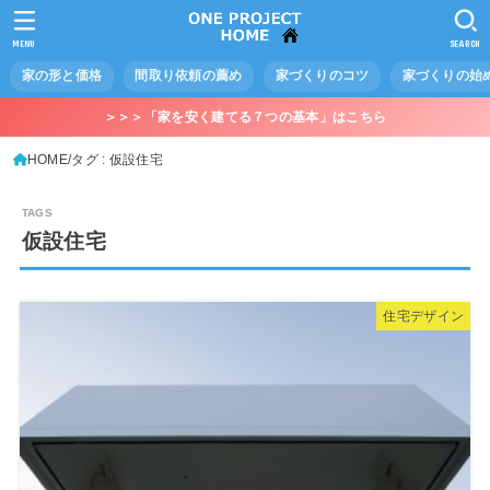
MENU
SEARCH
家の形と価格
間取り依頼の薦め
家づくりのコツ
家づくりの始
＞＞＞「家を安く建てる７つの基本」はこちら
HOME
タグ : 仮設住宅
仮設住宅
住宅デザイン