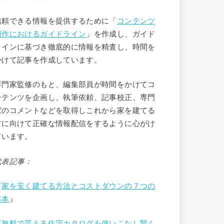
信頼できる情報を提供するために「
コンテンツ
制作におけるガイドライン
」を作成し、ガイド
ラインに基づき徹底的に情報を精査し、時間を
かけて記事を作成しています。
専門家監修のもと、編集部員が時間をかけてコ
ンテンツを企画し、執筆依頼、記事校正、専門
家のコメントなどを取得しこれから家を建てる
方に向けて正確な情報配信をするように心がけ
ています。
代表記事：
『
家を安く建てる方法とコストダウンの７つの
基本
』
『
無料で貰える住宅カタログを使いこなし賢く