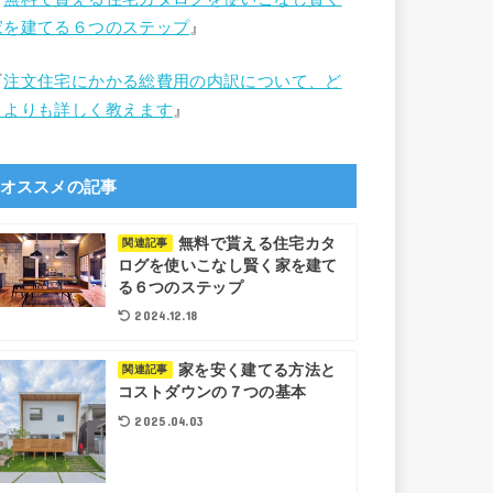
家を建てる６つのステップ
』
『
注文住宅にかかる総費用の内訳について、ど
こよりも詳しく教えます
』
オススメの記事
無料で貰える住宅カタ
関連記事
ログを使いこなし賢く家を建て
る６つのステップ
2024.12.18
家を安く建てる方法と
関連記事
コストダウンの７つの基本
2025.04.03