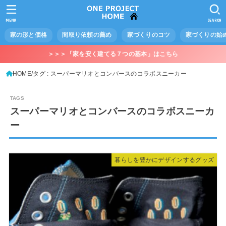
MENU
SEARCH
家の形と価格
間取り依頼の薦め
家づくりのコツ
家づくりの始
＞＞＞「家を安く建てる７つの基本」はこちら
HOME
タグ : スーパーマリオとコンバースのコラボスニーカー
スーパーマリオとコンバースのコラボスニーカ
ー
暮らしを豊かにデザインするグッズ