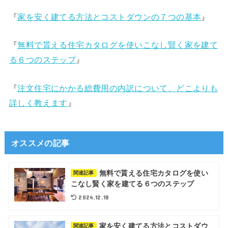
『
家を安く建てる方法とコストダウンの７つの基本
』
『
無料で貰える住宅カタログを使いこなし賢く家を建て
る６つのステップ
』
『
注文住宅にかかる総費用の内訳について、どこよりも
詳しく教えます
』
オススメの記事
無料で貰える住宅カタログを使い
関連記事
こなし賢く家を建てる６つのステップ
2024.12.18
家を安く建てる方法とコストダウ
関連記事