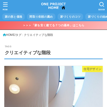
MENU
SEARCH
家の形と価格
間取り依頼の薦め
家づくりのコツ
家づくりの始
＞＞＞「家を安く建てる７つの基本」はこちら
HOME
タグ : クリエイティブな階段
クリエイティブな階段
住宅デザイン