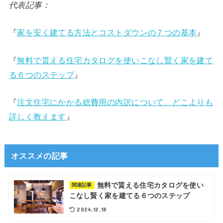
代表記事：
『
家を安く建てる方法とコストダウンの７つの基本
』
『
無料で貰える住宅カタログを使いこなし賢く家を建て
る６つのステップ
』
『
注文住宅にかかる総費用の内訳について、どこよりも
詳しく教えます
』
オススメの記事
無料で貰える住宅カタログを使い
関連記事
こなし賢く家を建てる６つのステップ
2024.12.18