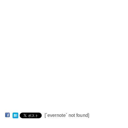
[`evernote` not found]