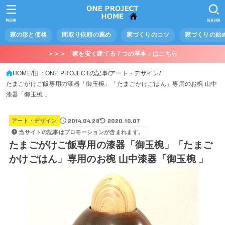
MENU
SEARCH
家の形と価格
間取り依頼の薦め
家づくりのコツ
家づくりの始
＞＞＞「家を安く建てる７つの基本」はこちら
HOME
旧：ONE PROJECTの記事
アート・デザイン
たまごがけご飯専用の漆器「御玉椀」「たまごかけごはん」専用のお椀 山中
漆器「御玉椀 」
2014.04.28
2020.10.07
アート・デザイン
当サイトの記事はプロモーションが含まれます。
たまごがけご飯専用の漆器「御玉椀」「たまご
かけごはん」専用のお椀 山中漆器「御玉椀 」