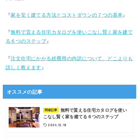
『
家を安く建てる方法とコストダウンの７つの基本
』
『
無料で貰える住宅カタログを使いこなし賢く家を建て
る６つのステップ
』
『
注文住宅にかかる総費用の内訳について、どこよりも
詳しく教えます
』
オススメの記事
無料で貰える住宅カタログを使い
関連記事
こなし賢く家を建てる６つのステップ
2024.12.18