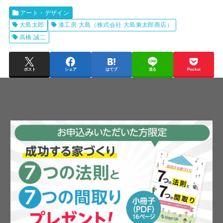
アート・デザイン
大島太郎
漆工房 大島（株式会社 大島東太郎商店）
高橋 誠二
ポスト
シェア
はてブ
送る
Pocket