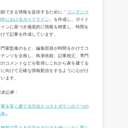
信頼できる情報を提供するために「
コンテンツ
制作におけるガイドライン
」を作成し、ガイド
ラインに基づき徹底的に情報を精査し、時間を
かけて記事を作成しています。
専門家監修のもと、編集部員が時間をかけてコ
ンテンツを企画し、執筆依頼、記事校正、専門
家のコメントなどを取得しこれから家を建てる
方に向けて正確な情報配信をするように心がけ
ています。
代表記事：
『
家を安く建てる方法とコストダウンの７つの
基本
』
『
無料で貰える住宅カタログを使いこなし賢く