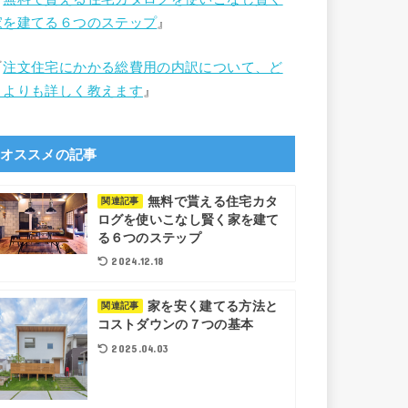
家を建てる６つのステップ
』
『
注文住宅にかかる総費用の内訳について、ど
こよりも詳しく教えます
』
オススメの記事
無料で貰える住宅カタ
関連記事
ログを使いこなし賢く家を建て
る６つのステップ
2024.12.18
家を安く建てる方法と
関連記事
コストダウンの７つの基本
2025.04.03